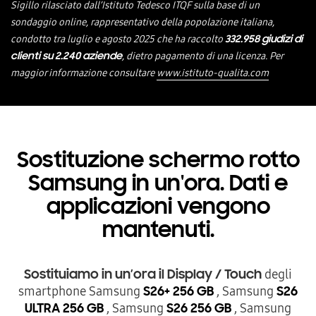
Sigillo rilasciato dall’Istituto Tedesco ITQF sulla base di un
sondaggio online, rappresentativo della popolazione italiana,
condotto tra luglio e agosto 2025 che ha raccolto
332.958 giudizi di
, dietro pagamento di una licenza. Per
clienti su 2.240 aziende
maggior informazione consultare
www.istituto-qualita.com
Sostituzione schermo rotto
Samsung in un'ora. Dati e
applicazioni vengono
mantenuti.
degli
Sostituiamo in un’ora il Display / Touch
smartphone Samsung
, Samsung
S26+ 256 GB
S26
, Samsung
, Samsung
ULTRA 256 GB
S26 256 GB